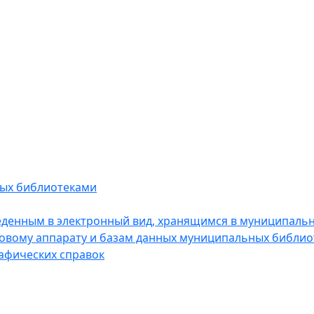
мых библиотеками
еденным в электронный вид, хранящимся в муниципальны
ковому аппарату и базам данных муниципальных библио
афических справок