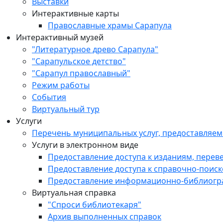
Выставки
Интерактивные карты
Православные храмы Сарапула
Интерактивный музей
"Литературное древо Сарапула"
"Сарапульское детство"
"Сарапул православный"
Режим работы
События
Виртуальный тур
Услуги
Перечень муниципальных услуг, предоставляе
Услуги в электронном виде
Предоставление доступа к изданиям, перев
Предоставление доступа к справочно-поис
Предоставление информационно-библиогр
Виртуальная справка
"Спроси библиотекаря"
Архив выполненных справок