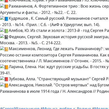
Рахманинов, А. Фортепианное трио : Всю жизнь сер
Аргументы и факты. - 2012. - №22. - С. 22.
Кудряшов , К. Самый русский. Рахманинов считался 
- 2013. - №14. -Прил. : С.6. - (АиФ в Удмуртии; вып. 14).
Алябов, Ю. Из стали и золота : 2013-й - год Сергея Ра
Федякин, Сергей. Звуковая история русской эмиграци
Москва. - 2013. - №5. - С. 214-222.
Максименков, Леонид. Где лежать Рахманинову? : 
Россию останки композитора Сергея Рахманинова. Как в
соотечественника / Л. Максименков // Огонек. - 2015. - №32
Ларина, Елена. Нас ждут русские усадьбы. В гостях у С
39-41.
Зубкова, Алла. "Странствующий музыкант" Сергей Рахма
Александров, Николай. "Остров мертвых" над Бугом
Рахманинова в июле 1914 года / Н. Александров // Родина. 
#СергейРахманинов
#Музыка_любви_к_Родине
#Модель