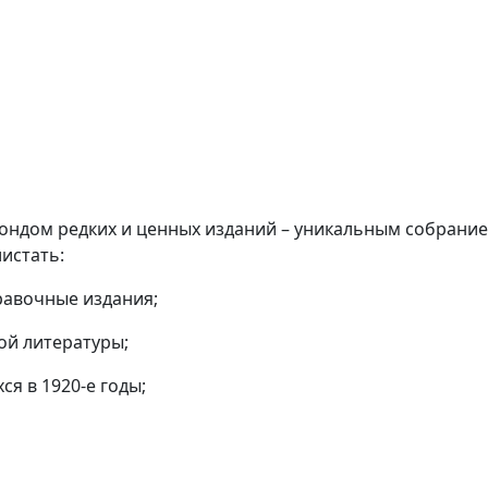
фондом редких и ценных изданий – уникальным собрание
листать:
правочные издания;
ой литературы;
ся в 1920-е годы;