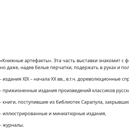
«Книжные артефакты». Эта часть выставки знакомит с 
но даже, надев белые перчатки, подержать в руках и по
- издания XIX – начала ХХ вв., в.т.ч. дореволюционные с
- прижизненные издания произведений классиков русск
- книги, поступившие из библиотек Сарапула, закрывших
- иллюстрированные и миниатюрные издания,
- журналы.