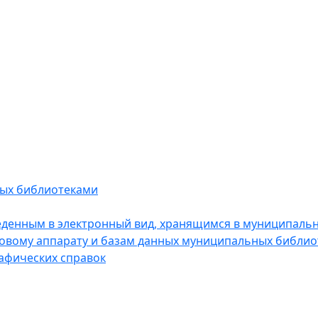
мых библиотеками
еденным в электронный вид, хранящимся в муниципальны
ковому аппарату и базам данных муниципальных библио
афических справок