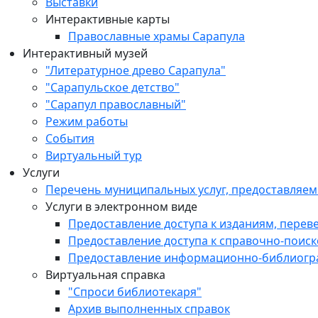
Выставки
Интерактивные карты
Православные храмы Сарапула
Интерактивный музей
"Литературное древо Сарапула"
"Сарапульское детство"
"Сарапул православный"
Режим работы
События
Виртуальный тур
Услуги
Перечень муниципальных услуг, предоставляе
Услуги в электронном виде
Предоставление доступа к изданиям, перев
Предоставление доступа к справочно-поис
Предоставление информационно-библиогр
Виртуальная справка
"Спроси библиотекаря"
Архив выполненных справок