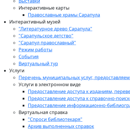
Выставки
Интерактивные карты
Православные храмы Сарапула
Интерактивный музей
"Литературное древо Сарапула"
"Сарапульское детство"
"Сарапул православный"
Режим работы
События
Виртуальный тур
Услуги
Перечень муниципальных услуг, предоставляе
Услуги в электронном виде
Предоставление доступа к изданиям, перев
Предоставление доступа к справочно-поис
Предоставление информационно-библиогр
Виртуальная справка
"Спроси библиотекаря"
Архив выполненных справок