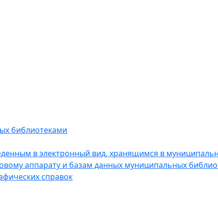
мых библиотеками
еденным в электронный вид, хранящимся в муниципальны
ковому аппарату и базам данных муниципальных библио
афических справок